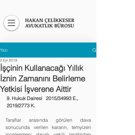
HAKAN ÇELİKKESER
AVUKATLIK BÜROSU
Yazı
2 Eyl 2019
İşçinin Kullanacağı Yıllık
İznin Zamanını Belirleme
Yetkisi İşverene Aittir
9. Hukuk Dairesi   2015/34993 E., 
 2019/2773 K.
Taraflar arasında görülen dava 
sonucunda verilen kararın, temyizen 
incelenmesi davalı vekili tarafından 