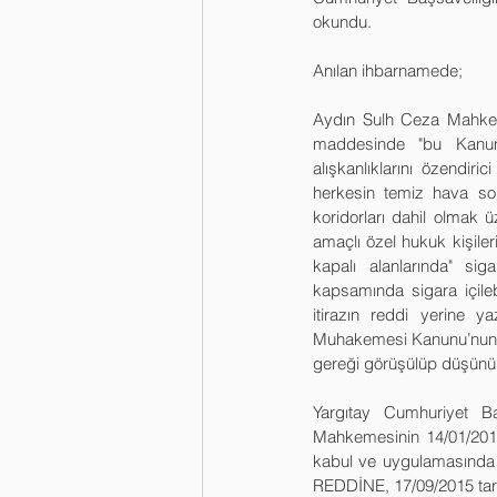
okundu.
Anılan ihbarnamede;
Aydın Sulh Ceza Mahkemes
maddesinde "bu Kanunun
alışkanlıklarını özendir
herkesin temiz hava so
koridorları dahil olmak üz
amaçlı özel hukuk kişiler
kapalı alanlarında" si
kapsamında sigara içileb
itirazın reddi yerine y
Muhakemesi Kanunu’nun 3
gereği görüşülüp düşünü
Yargıtay Cumhuriyet B
Mahkemesinin 14/01/2013
kabul ve uygulamasında 
REDDİNE, 17/09/2015 tarih