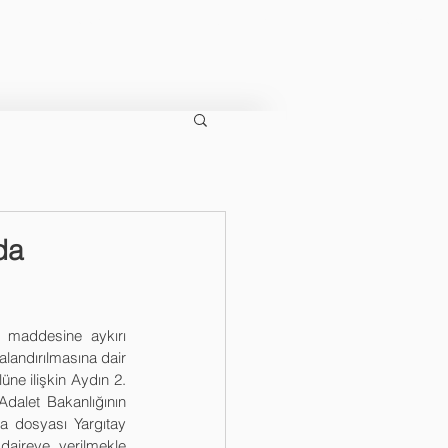
Makaleler
İçtihatlar
İletişim
da
 maddesine aykırı 
landırılmasına dair 
üne ilişkin Aydın 2. 
dalet Bakanlığının 
a dosyası Yargıtay 
aireye verilmekle 