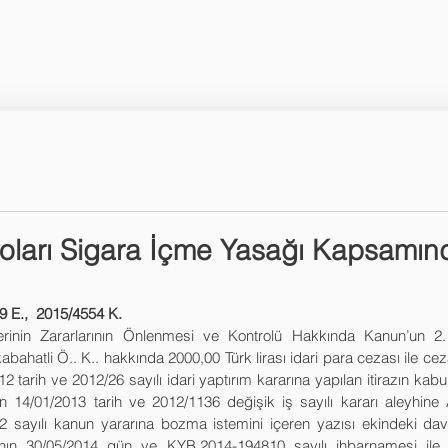
Uzmanlık Alanlarımız
Vekaletname Bilgileri
roları Sigara İçme Yasağı Kapsamın
9 E.,  2015/4554 K.
erinin Zararlarının Önlenmesi ve Kontrolü Hakkında Kanun’un 2.
hatli Ö.. K.. hakkında 2000,00 Türk lirası idari para cezası ile ceza
12 tarih ve 2012/26 sayılı idari yaptırım kararına yapılan itirazın kabul
4/01/2013 tarih ve 2012/1136 değişik iş sayılı kararı aleyhine A
 sayılı kanun yararına bozma istemini içeren yazısı ekindeki dav
nın 30/05/2014 gün ve KYB.2014-194810 sayılı ihbarnamesi ile d