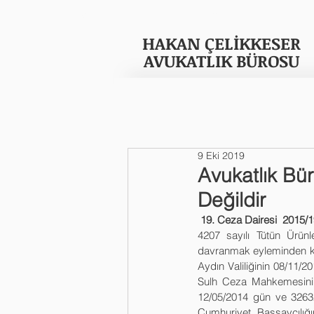
Ana Sayfa
Hakkımızda
HAKAN ÇELİKKESER
AVUKATLIK BÜROSU
9 Eki 2019
Avukatlık Bü
Değildir
19. Ceza Dairesi  2015/1
4207 sayılı Tütün Ürünl
davranmak eyleminden kaba
Aydın Valiliğinin 08/11/20
Sulh Ceza Mahkemesinin 1
12/05/2014 gün ve 32632
Cumhuriyet Başsavcılığı