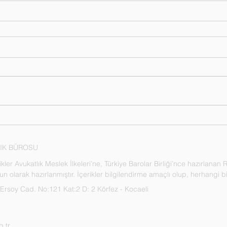
LIK BÜROSU
ler Avukatlık Meslek İlkeleri’ne, Türkiye Barolar Birliği’nce hazırlana
gun olarak hazırlanmıştır. İçerikler bilgilendirme amaçlı olup, herhangi
rsoy Cad. No:121 Kat:2 D: 2 Körfez - Kocaeli
.tr