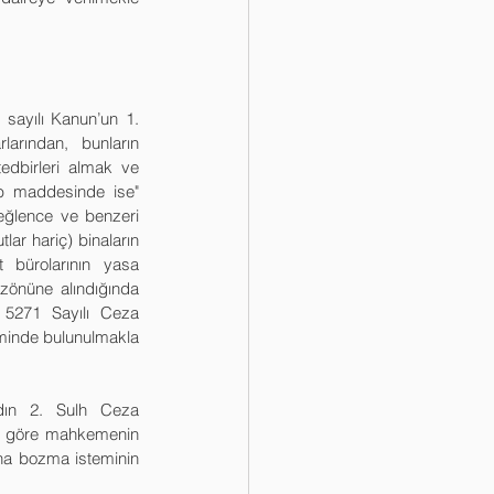
sayılı Kanun’un 1. 
arından, bunların 
edbirleri almak ve 
b maddesinde ise" 
 eğlence ve benzeri 
ar hariç) binaların 
 bürolarının yasa 
zönüne alındığında 
 5271 Sayılı Ceza 
minde bulunulmakla 
dın 2. Sulh Ceza 
ye göre mahkemenin 
na bozma isteminin 