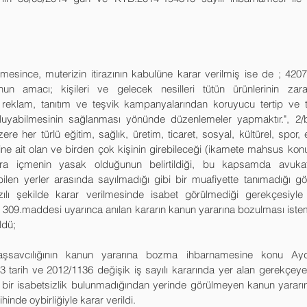
ince, muterizin itirazının kabulüne karar verilmiş ise de ; 4207 
 amacı; kişileri ve gelecek nesilleri tütün ürünlerinin zararl
ici reklam, tanıtım ve teşvik kampanyalarından koruyucu tertip ve t
luyabilmesinin sağlanması yönünde düzenlemeler yapmaktır.", 2/
ere her türlü eğitim, sağlık, üretim, ticaret, sosyal, kültürel, spor,
ine ait olan ve birden çok kişinin girebileceği (ikamete mahsus konutl
gara içmenin yasak olduğunun belirtildiği, bu kapsamda avukat
ilen yerler arasında sayılmadığı gibi bir muafiyette tanımadığı gö
azılı şekilde karar verilmesinde isabet görülmediği gerekçesiyle
09.maddesi uyarınca anılan kararın kanun yararına bozulması iste
ldü;
aşsavcılığının kanun yararına bozma ihbarnamesine konu Ay
 tarih ve 2012/1136 değişik iş sayılı kararında yer alan gerekçe
bir isabetsizlik bulunmadığından yerinde görülmeyen kanun yararı
inde oybirliğiyle karar verildi.