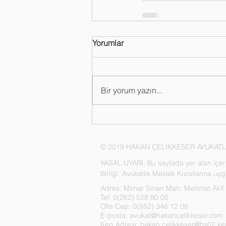
Yorumlar
Bir yorum yazın...
© 2019 HAKAN ÇELİKKESER AVUKAT
YASAL UYARI: Bu sayfada yer alan içerik
Birliği Avukatlık Meslek Kurallarına uy
Adres: Mimar Sinan Mah. Mehmet Akif E
Tel: 0(262) 528 80 00
Ofis Cep: 0(552) 346 12 06
E-posta:
avukat@hakancelikkeser.com
Kep Adresi:
hakan.celikkeser@hs02.kep