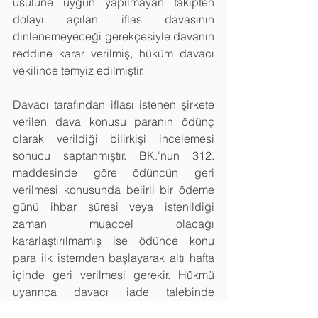
usulüne uygun yapılmayan takipten 
dolayı açılan iflas davasının 
dinlenemeyeceği gerekçesiyle davanın 
reddine karar verilmiş, hüküm davacı 
vekilince temyiz edilmiştir. 
Davacı tarafından iflası istenen şirkete 
verilen dava konusu paranın ödünç 
olarak verildiği bilirkişi incelemesi 
sonucu saptanmıştır. BK.'nun 312. 
maddesinde göre ödüncün geri 
verilmesi konusunda belirli bir ödeme 
günü ihbar süresi veya istenildiği 
zaman muaccel olacağı 
kararlaştırılmamış ise ödünce konu 
para ilk istemden başlayarak altı hafta 
içinde geri verilmesi gerekir. Hükmü 
uyarınca davacı iade talebinde 
bulunup 6 hafta beklendikten sonra 